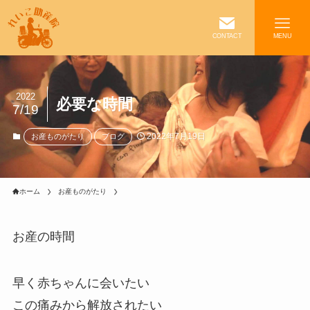
CONTACT
MENU
2022
必要な時間
7/19
2022年7月19日
お産ものがたり
ブログ
ホーム
お産ものがたり
お産の時間
早く赤ちゃんに会いたい
この痛みから解放されたい